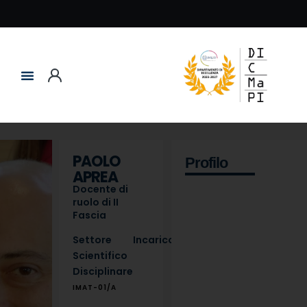
PAOLO
Profilo
APREA
Docente di
ruolo di II
Fascia
Settore
Incarico
Scientifico
Disciplinare
IMAT-01/A