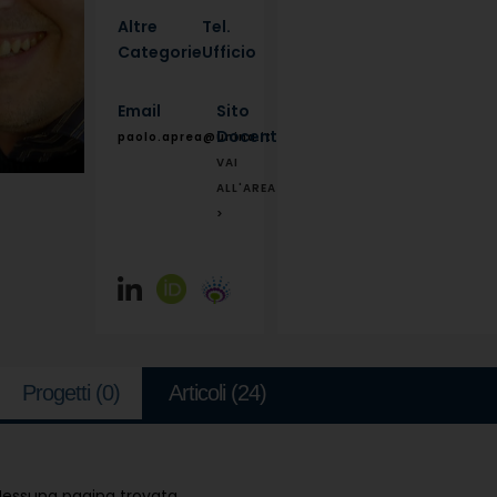
Altre
Tel.
Categorie
Ufficio
Email
Sito
Docente
paolo.aprea@unina.it
VAI
ALL'AREA
>
Progetti
(0)
Articoli
(24)
Nessuna pagina trovata.