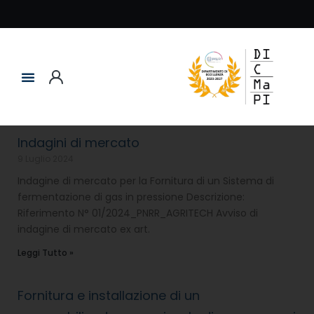
Indagini di mercato
9 Luglio 2024
Indagine di mercato per la Fornitura di un Sistema di
fermentazione di gas in pressione Descrizione:
Riferimento N° 01/2024_PNRR_AGRITECH Avviso di
indagine di mercato ex art.
Leggi Tutto »
Fornitura e installazione di un