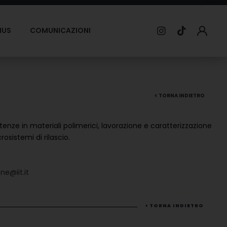
MUS
COMUNICAZIONI
< TORNA INDIETRO
enze in materiali polimerici, lavorazione e caratterizzazione
osistemi di rilascio.
ne@iit.it
< TORNA INDIETRO