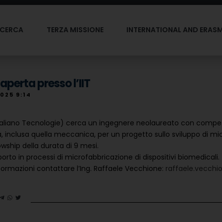
ICERCA
TERZA MISSIONE
INTERNATIONAL AND ERAS
aperta presso l’IIT
2025 9:14
o Italiano Tecnologie) cerca un ingegnere neolaureato con compet
, inclusa quella meccanica, per un progetto sullo sviluppo di micr
lowship della durata di 9 mesi.
orto in processi di microfabbricazione di dispositivi biomedicali.
informazioni contattare l’Ing. Raffaele Vecchione:
raffaele.vecchio