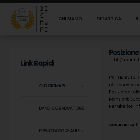
CHI SIAMO
DIDATTICA
R
Posizione 
18 / Feb / 
Link Rapidi
L’IIT (Istitut
chimico-fisica
OLD DICMAPI
Posizione: fel
Mansioni: Supp
Per ulteriori 
BANDI E GRADUATORIE
CONDIVIDI SU
PRENOTAZIONE AULE