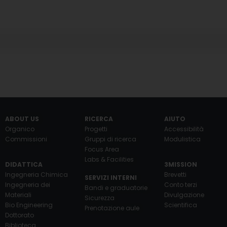
ABOUT US
RICERCA
AIUTO
Organico
Progetti
Accessibilità
Commissioni
Gruppi di ricerca
Modulistica
Focus Area
Labs & Facilities
DIDATTICA
3MISSION
Ingegneria Chimica
Brevetti
SERVIZI INTERNI
Ingegneria dei
Conto terzi
Bandi e graduatorie
Materiali
Divulgazione
Sicurezza
Bio Engineering
Scientifica
Prenotazione aule
Dottorato
Biblioteca