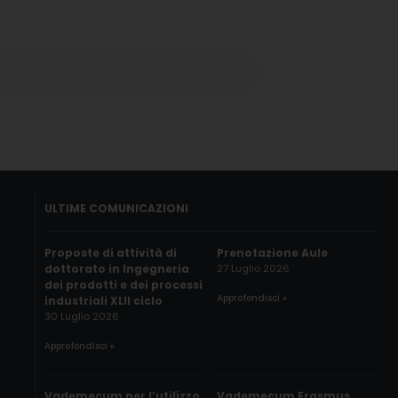
ULTIME COMUNICAZIONI
Proposte di attività di
Prenotazione Aule
dottorato in Ingegneria
27 Luglio 2026
dei prodotti e dei processi
Approfondisci »
industriali XLII ciclo
30 Luglio 2026
Approfondisci »
Vademecum per l’utilizzo
Vademecum Erasmus