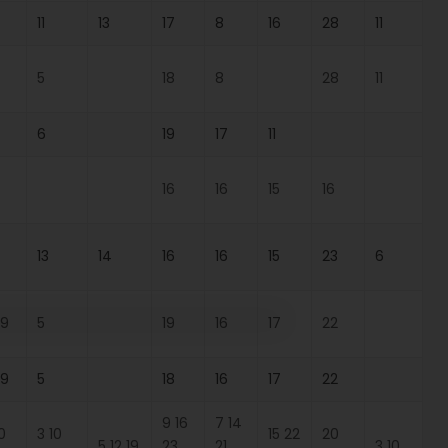
11
13
17
8
16
28
11
5
18
8
28
11
6
19
17
11
16
16
15
16
13
14
16
16
15
23
6
19
5
19
16
17
22
19
5
18
16
17
22
9 16
7 14
0
3 10
15 22
20
5 12 19
23
21
3 10