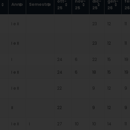
ott-
nov-
dic-
gen-
fe
Anno
Semestre
25
25
25
26
26
I e II
23
12
11
I e II
23
12
11
I
24
6
22
15
19
I e II
24
6
18
15
19
I e II
22
9
12
9
II
22
9
12
9
I e II
I
27
10
10
14
11