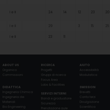
I e II
24
14
12
23
20
I e II
29
3
15
25
I e II
23
11
ABOUT US
RICERCA
AIUTO
Organico
Progetti
Accessibilità
Commissioni
Gruppi di ricerca
Modulistica
Focus Area
Labs & Facilities
DIDATTICA
3MISSION
Ingegneria Chimica
Brevetti
SERVIZI INTERNI
Ingegneria dei
Conto terzi
Bandi e graduatorie
Materiali
Divulgazione
Sicurezza
Bio Engineering
Scientifica
Prenotazione aule