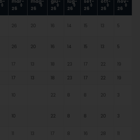
b-
mar-
mag-
giu-
lug-
set-
ott-
nov-
26
26
26
26
26
26
26
26
20
16
14
15
13
5
26
20
16
14
15
13
5
17
13
18
23
17
22
19
17
13
18
23
17
22
19
10
22
8
8
20
3
10
22
8
8
20
3
11
13
17
8
16
28
11