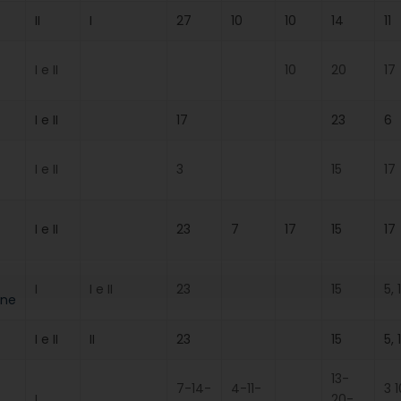
II
I
27
10
10
14
11
I e II
10
20
17
I e II
17
23
6
I e II
3
15
17
I e II
23
7
17
15
17
I
I e II
23
15
5, 
one
I e II
II
23
15
5, 
13-
7-14-
4-11-
3 1
I
20-