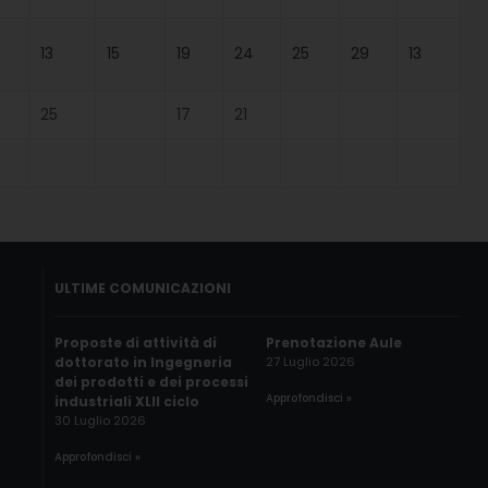
13
15
19
24
25
29
13
25
17
21
ULTIME COMUNICAZIONI
Proposte di attività di
Prenotazione Aule
dottorato in Ingegneria
27 Luglio 2026
dei prodotti e dei processi
Approfondisci »
industriali XLII ciclo
30 Luglio 2026
Approfondisci »