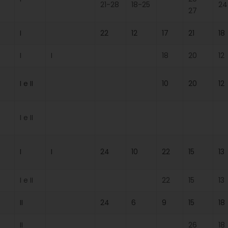
21-28
18-25
24
27
I
22
12
17
21
18
I
I
18
20
12
I e II
10
20
12
I e II
I
I
24
10
22
15
13
I e II
22
15
13
II
24
6
9
15
18
II
26
18