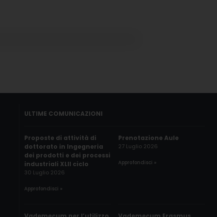
ULTIME COMUNICAZIONI
Proposte di attività di
Prenotazione Aule
dottorato in Ingegneria
27 Luglio 2026
dei prodotti e dei processi
Approfondisci »
industriali XLII ciclo
30 Luglio 2026
Approfondisci »
Vademecum per l’utilizzo
Vademecum Erasmus