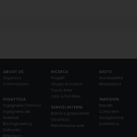
ABOUT US
RICERCA
AIUTO
Organico
Progetti
Accessibilità
Commissioni
Gruppi di ricerca
Modulistica
Focus Area
Labs & Facilities
DIDATTICA
3MISSION
Ingegneria Chimica
Brevetti
SERVIZI INTERNI
Ingegneria dei
Conto terzi
Bandi e graduatorie
Materiali
Divulgazione
Sicurezza
Bio Engineering
Scientifica
Prenotazione aule
Dottorato
Biblioteca