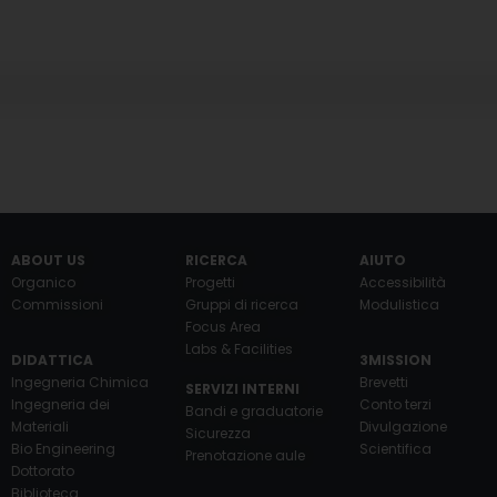
ABOUT US
RICERCA
AIUTO
Organico
Progetti
Accessibilità
Commissioni
Gruppi di ricerca
Modulistica
Focus Area
Labs & Facilities
DIDATTICA
3MISSION
Ingegneria Chimica
Brevetti
SERVIZI INTERNI
Ingegneria dei
Conto terzi
Bandi e graduatorie
Materiali
Divulgazione
Sicurezza
Bio Engineering
Scientifica
Prenotazione aule
Dottorato
Biblioteca