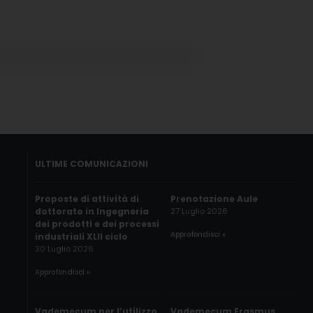
ULTIME COMUNICAZIONI
Proposte di attività di
Prenotazione Aule
dottorato in Ingegneria
27 Luglio 2026
dei prodotti e dei processi
Approfondisci »
industriali XLII ciclo
30 Luglio 2026
Approfondisci »
Vademecum per l’utilizzo
Vademecum Erasmus