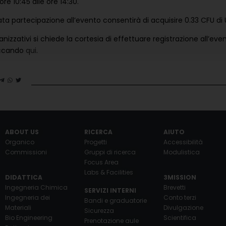
re 10:45 alle ore 14:30.
 partecipazione all’evento consentirà di acquisire 0.33 CFU di 
anizzativi si chiede la cortesia di effettuare registrazione all’
liccando
qui
.
ABOUT US
RICERCA
AIUTO
Organico
Progetti
Accessibilità
Commissioni
Gruppi di ricerca
Modulistica
Focus Area
Labs & Facilities
DIDATTICA
3MISSION
Ingegneria Chimica
Brevetti
SERVIZI INTERNI
Ingegneria dei
Conto terzi
Bandi e graduatorie
Materiali
Divulgazione
Sicurezza
Bio Engineering
Scientifica
Prenotazione aule