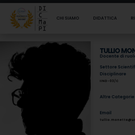
CHI SIAMO
DIDATTICA
R
TULLIO MO
Docente di ruolo
Settore Scienti
Disciplinare
IIND-03/C
Altre Categorie
Email
tullio.monetta@un