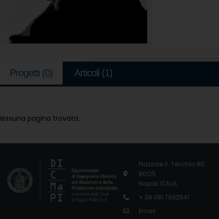
Progetti
(0)
Articoli
(1)
Nessuna pagina trovata.
Piazzale V. Tecchio 80,
80125
Napoli, ITALIA
+ 39 081 7682541
Email