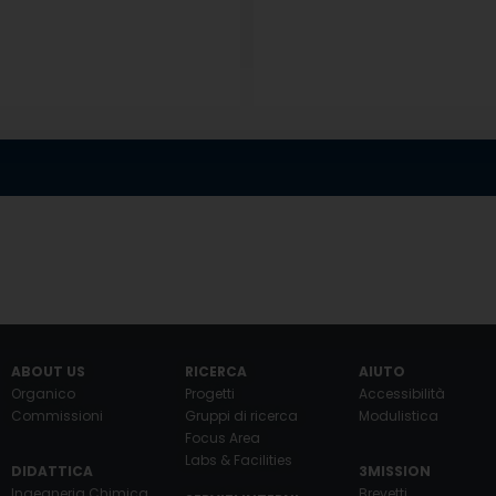
ABOUT US
RICERCA
AIUTO
Organico
Progetti
Accessibilità
Commissioni
Gruppi di ricerca
Modulistica
Focus Area
Labs & Facilities
DIDATTICA
3MISSION
Ingegneria Chimica
Brevetti