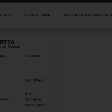
ICERCA
TERZA MISSIONE
INTERNATIONAL AND ERAS
NETTA
 di I Fascia
fico
Incarico
Tel. Ufficio
Sito
Docente
ina.it
VAI ALL'AREA >