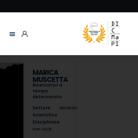
MARICA
MUSCETTA
Ricercatori a
tempo
determinato
Settore
Incarico
Scientifico
Disciplinare
ICHI-02/B