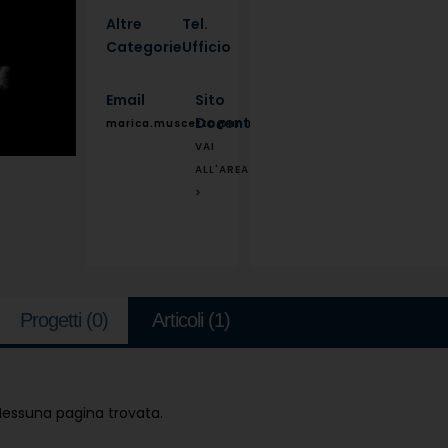
Altre
Tel.
Categorie
Ufficio
Email
Sito
Docente
marica.muscetta@unina.it
VAI
ALL'AREA
>
Progetti
(0)
Articoli
(1)
Nessuna pagina trovata.