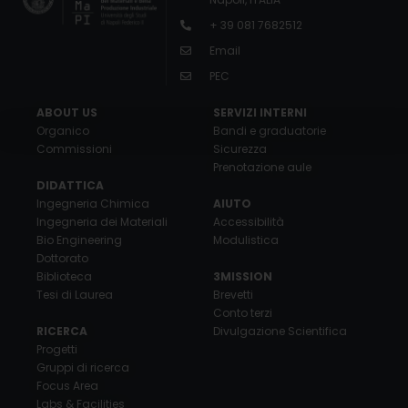
+ 39 081 7682512
Email
PEC
ABOUT US
SERVIZI INTERNI
Organico
Bandi e graduatorie
Commissioni
Sicurezza
Prenotazione aule
DIDATTICA
Ingegneria Chimica
AIUTO
Ingegneria dei Materiali
Accessibilità
Bio Engineering
Modulistica
Dottorato
Biblioteca
3MISSION
Tesi di Laurea
Brevetti
Conto terzi
RICERCA
Divulgazione Scientifica
Progetti
Gruppi di ricerca
Focus Area
Labs & Facilities