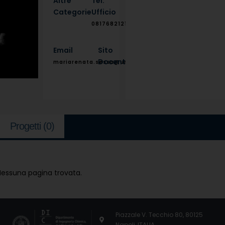
Altre
Tel.
Categorie
Ufficio
0817682121
Email
Sito
Docente
mariarenata.sessa@unina.it
Progetti
(0)
Nessuna pagina trovata.
Piazzale V. Tecchio 80, 80125
Napoli, ITALIA