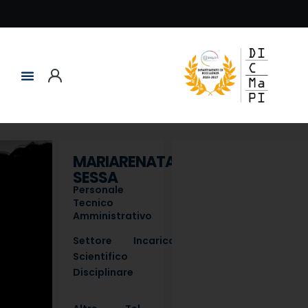
MARIARENATA
SESSA
Personale
Tecnico
Amministrativo
Settore
Incarico
Scientifico
Disciplinare