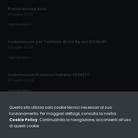
Prenotazione Aule
27 Luglio 2026
Approfondisci »
Vademecum per l’utilizzo di Iris Ap del DICMaPI
27 Luglio 2026
Approfondisci »
Vademecum Erasmus italiano 2026/27
20 Luglio 2026
Approfondisci »
Questo sito utilizza solo cookie tecnici necessari al suo
DICMaPi © 2024 – All Rights Reserved
funzionamento. Per maggiori dettagli, consulta la nostra
Cookie Policy
. Continuando la navigazione, acconsenti all’uso
Cookie Policy
|
Privacy Policy
di questi cookie.
webagency
av
communication