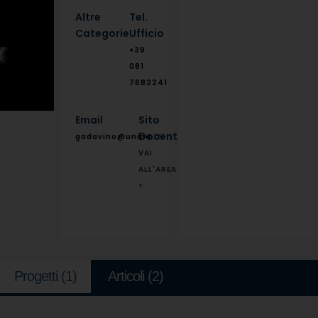
Altre
Tel.
Categorie
Ufficio
+39
081
7682241
Email
Sito
Docente
gadavino@unina.it
VAI
ALL'AREA
>
Progetti
(1)
Articoli
(2)