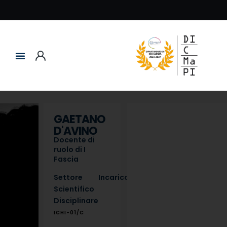
GAETANO
D'AVINO
Docente di
ruolo di I
Fascia
Settore
Incarico
Scientifico
Disciplinare
ICHI-01/C