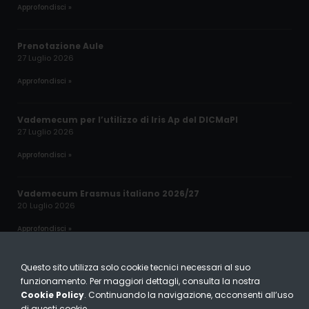
Approfondisci »
Prenotazione Aule
27 Luglio 2026
Approfondisci »
Vademecum per l’utilizzo di Iris Ap del DICMaPI
27 Luglio 2026
Approfondisci »
Vademecum Erasmus italiano 2026/27
20 Luglio 2026
Approfondisci »
Questo sito utilizza solo cookie tecnici necessari al suo
DICMaPi © 2024 – All Rights Reserved
funzionamento. Per maggiori dettagli, consulta la nostra
Cookie Policy
. Continuando la navigazione, acconsenti all’uso
Cookie Policy
|
Privacy Policy
di questi cookie.