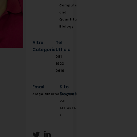
Computational
and
Quantitative
BIology
Altre
Tel.
Categorie
Ufficio
081
1923
0619
Email
Sito
Docente
diego.dibernardo@unina.it
VAI
ALL'AREA
>