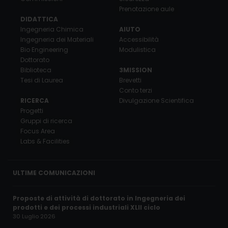
Prenotazione aule
DIDATTICA
Ingegneria Chimica
AIUTO
Ingegneria dei Materiali
Accessibilità
Bio Engineering
Modulistica
Dottorato
Biblioteca
3MISSION
Tesi di Laurea
Brevetti
Conto terzi
RICERCA
Divulgazione Scientifica
Progetti
Gruppi di ricerca
Focus Area
Labs & Facilities
ULTIME COMUNICAZIONI
Proposte di attività di dottorato in Ingegneria dei
prodotti e dei processi industriali XLII ciclo
30 Luglio 2026