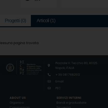
Progetti
(0)
Articoli
(1)
Nessuna pagina trovata.
Piazzale V. Tecchio 80, 80125
Napoli, ITALIA
+ 39 081 7682512
Email
PEC
ABOUT US
SERVIZI INTERNI
Organico
Bandi e graduatorie
Commissioni
Sicurezza