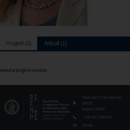
Progetti
(0)
Articoli
(1)
Nessuna pagina trovata.
Piazzale V. Tecchio 80,
80125
Napoli, ITALIA
+ 39 081 7682541
Email