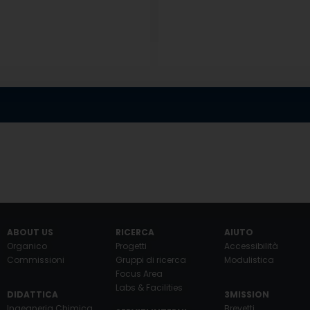
ABOUT US
RICERCA
AIUTO
Organico
Progetti
Accessibilità
Commissioni
Gruppi di ricerca
Modulistica
Focus Area
Labs & Facilities
DIDATTICA
3MISSION
Ingegneria Chimica
Brevetti