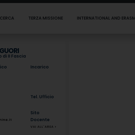
ICERCA
TERZA MISSIONE
INTERNATIONAL AND ERAS
IGUORI
 di II Fascia
fico
Incarico
Tel. Ufficio
Sito
Docente
nina.it
VAI ALL'AREA >