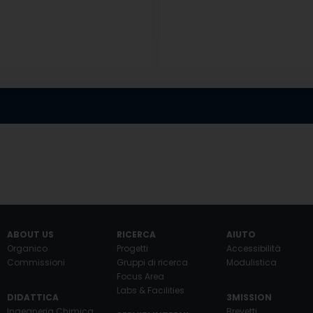
ABOUT US
RICERCA
AIUTO
Organico
Progetti
Accessibilità
Commissioni
Gruppi di ricerca
Modulistica
Focus Area
Labs & Facilities
DIDATTICA
3MISSION
Ingegneria Chimica
Brevetti