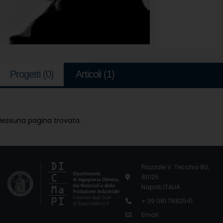
Progetti
(0)
Articoli
(1)
Nessuna pagina trovata.
Piazzale V. Tecchio 80,
80125
Napoli, ITALIA
+ 39 081 7682541
Email