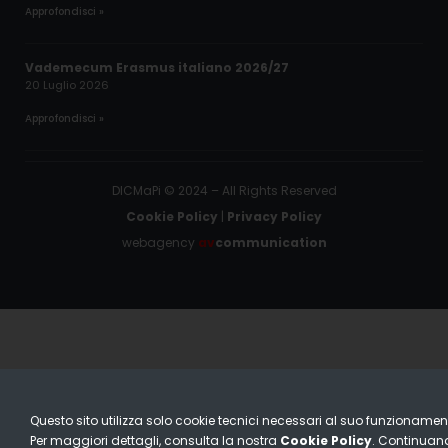
Approfondisci »
Vademecum Erasmus italiano 2026/27
20 Luglio 2026
Approfondisci »
DICMaPi © 2024 – All Rights Reserved
Cookie Policy
|
Privacy Policy
webagency
av
communication
Questo sito utilizza solo cookie tecnici necessari al suo funzionamen
Per maggiori dettagli, consulta la nostra
Cookie Policy
. Continuan