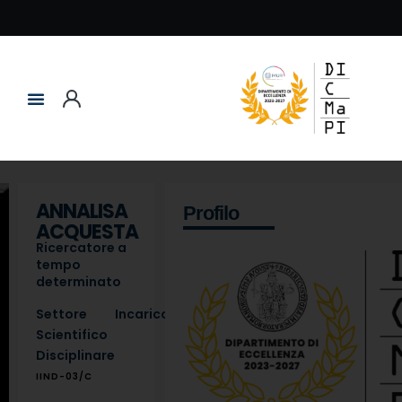
ANNALISA
Profilo
ACQUESTA
Ricercatore a
tempo
determinato
Settore
Incarico
Scientifico
Disciplinare
IIND-03/C