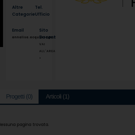
Altre
Tel.
Categorie
Ufficio
Email
Sito
Docente
annalisa.acquesta@unina.it
VAI
ALL'AREA
>
Progetti
(0)
Articoli
(1)
Nessuna pagina trovata.