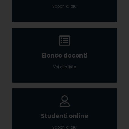
Scopri di più
Scopri di più
Elenco docenti
Elenco docenti
Vai alla lista
Vai alla lista
Studenti online
Studenti online
Scopri di più
Scopri di più