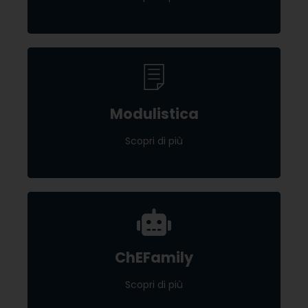
Modulistica
Modulistica
Scopri di più
Scopri di più
ChEFamily
ChEFamily
Scopri di più
Scopri di più