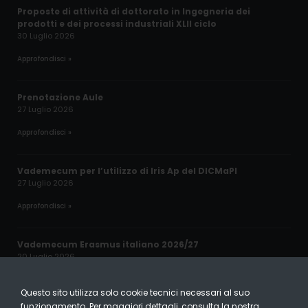
Proposte di attività di dottorato in Ingegneria dei
prodotti e dei processi industriali XLII ciclo
30 Luglio 2026
Approfondisci »
Prenotazione Aule
27 Luglio 2026
Approfondisci »
Vademecum per l’utilizzo di Iris Ap del DICMaPI
27 Luglio 2026
Approfondisci »
Vademecum Erasmus italiano 2026/27
20 Luglio 2026
Approfondisci »
Questo sito utilizza solo cookie tecnici necessari al suo
funzionamento. Per maggiori dettagli, consulta la nostra