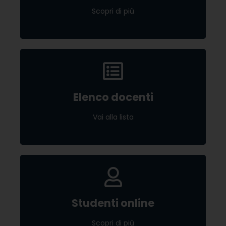
Scopri di più
Scopri di più
Elenco docenti
Elenco docenti
Vai alla lista
Vai alla lista
Studenti online
Studenti online
Scopri di più
Scopri di più