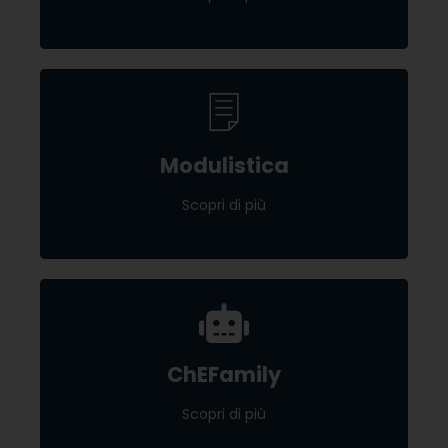
Modulistica
Modulistica
Scopri di più
Scopri di più
ChEFamily
ChEFamily
Scopri di più
Scopri di più