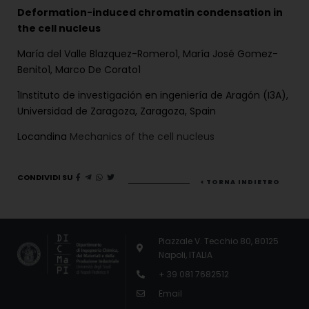
Deformation-induced chromatin condensation in
the cell nucleus
María del Valle Blazquez-Romero1, María José Gomez-
Benito1, Marco De Corato1
1Instituto de investigación en ingeniería de Aragón (I3A),
Universidad de Zaragoza, Zaragoza, Spain
Locandina
Mechanics of the cell nucleus
CONDIVIDI SU
< TORNA INDIETRO
Piazzale V. Tecchio 80, 80125
Napoli, ITALIA
+ 39 081 7682512
Email